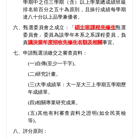
學期中之任三學期（含）以上學業總成績班級
排名前百分之五十為原則，且操行成績每學期
達八十分以上品學兼優者。
六、甄選委員會之成立：「
碩士班課程先修生
甄選
委員會」委員為該學年本系之系課程委員，負
責
議決當年度招收先修生名額及相關
事宜。
七、申請甄選須繳交之審查資料：
(
一
)
自傳
(
至少一千字
)
。
(
二
)
研究計畫。
(
三
)
大學成績單：大一至大三上學期五學期歷
年成績單。
(
四
)
相關專業研究成果。
(
五
)
其他有利審查資料之證明
(
如全民英檢
等
)
。
八、評分原則：