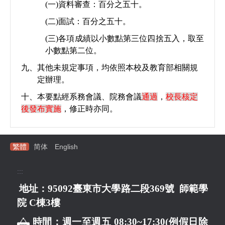
(
一
)
資料審查
：
百分之五十。
(
二
)
面試
：
百分之五十。
(
三
)
各項成績以小數點第三位四捨五入，取至
小數點第二位。
九、其他未規定事項，均依照本校及教育部相關規
定辦理。
十、本要點經系務會議
、
院務會議
通過
，
校長核定
後發布實施
，修正時亦同。
繁體
简体
English
:::
地址：95092臺東市大學路二段369號 師範學
院 C棟3樓
時間：週一至週五 08:30~17:30(例假日除