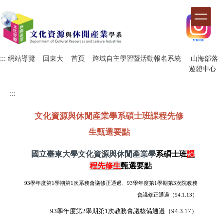
跳
到
主
要
內
容
:::
網站導覽
回東大
首頁
跨域自主學習暨活動報名系統
山海部落
區
遊憩中心
:::
文化資源與休閒產業學系碩士班課程先修
生甄選要點
國立臺東大學文化資源與休閒產業學
系碩士班
課
程先修生
甄選要點
93
學年度第
1
學期第
1
次系務會議修正通過、
93
學年度第
1
學期第
3
次院教務
會議修正通過（
94.1.13
）
93
學年度第
2
學期第
1
次教務會議核備通過（
94.3.17
）