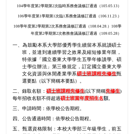
104
學年度第
2
學期第
2
次臨時系務會議修訂通過（
105.05.13
）
106
學年度第
1
學期第
1
次臨
1
系務會議修訂通過（
106.11.23.
）
108
學年度第
2
學期第
2
次系務會議修訂通過（
108.04.28.
）
108
學
年度第
2
學期第
2
次教務會議議修訂通過（
109.05.28
）
一、為鼓勵本系大學部優秀學生續留本系就讀碩士
班，並達到連續學習之效果及縮短修業年限，
特依據「國立臺東大學學生五學年修讀學、碩
士學位辦法」第三條規定，訂定國立臺東大學
文化資源與休閒產業學系
碩士班課程先修生
甄
選要點（以下簡稱本要點）。
二、錄取名額：
碩士班課程先修生
(
以下簡稱
先修生
)
每年招收名額不得超過
碩士班當年度招生
名
額
。
三、申請時間：依學校公告期程。
四、公告通過時間：依學校公告期程。
五、甄選資格限制：本校大學部三年級學生，前五