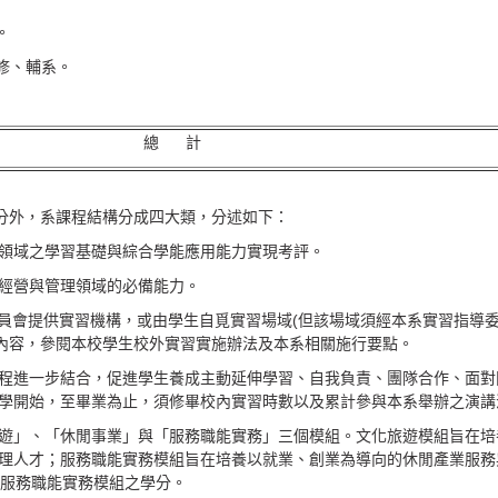
。
副修、輔系。
總 計
學分外，系課程結構分成四大類，分述如下：
領域之學習基礎與綜合學能應用能力實現考評。
業經營與管理領域的必備能力。
委員會提供實習機構，或由學生自覓實習場域(但該場域須經本系實習指導
關內容，參閱本校學生校外實習實施辦法及本系相關施行要點。
程進一步結合，促進學生養成主動延伸學習、自我負責、團隊合作、面對
學開始，至畢業為止，須修畢校內實習時數以及累計參與本系舉辦之演講活
化旅遊」、「休閒事業」與「服務職能實務」三個模組。文化旅遊模組旨在
理人才；服務職能實務模組旨在培養以就業、創業為導向的休閒產業服務與
成服務職能實務模組之學分。