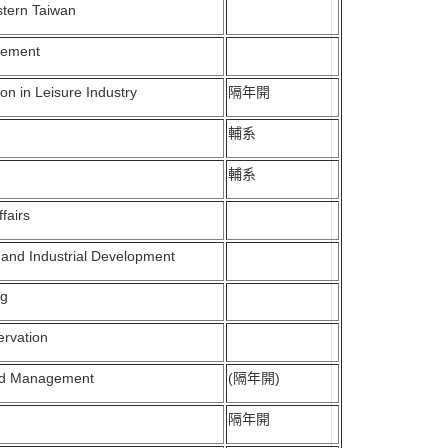
stern Taiwan
gement
ion in Leisure Industry
隔年開
輔系
輔系
ffairs
nd Industrial Development
ng
ervation
and Management
(隔年開)
隔年開