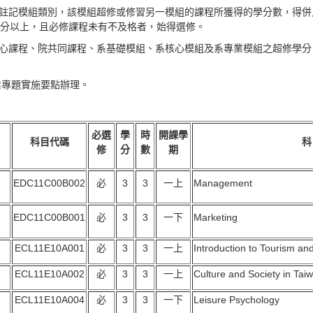
書上註記模組類別，該模組超修或修習另一模組的課程所獲得的學分數，得
學分以上，且必修課程未有不及格者，始得選修。
域核心課程、院共同課程、系基礎模組、系核心模組及系專業模組之超修學
畢業專題實施要點辦理。
必選
學
時
開課學
科目代碼
科
修
分
數
期
EDC11C00B002
必
3
3
一上
Management
EDC11C00B001
必
3
3
一下
Marketing
ECL11E10A001
必
3
3
一上
Introduction to Tourism an
ECL11E10A002
必
3
3
一上
Culture and Society in Tai
ECL11E10A004
必
3
3
一下
Leisure Psychology