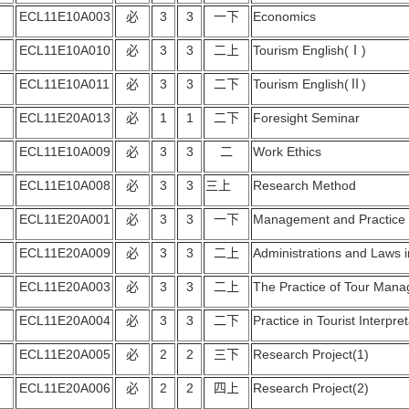
ECL11E10A003
必
3
3
一下
Economics
ECL11E10A010
必
3
3
二上
Tourism English(Ⅰ)
ECL11E10A011
必
3
3
二下
Tourism English(Ⅱ)
ECL11E20A013
必
1
1
二下
Foresight Seminar
ECL11E10A009
必
3
3
二
Work Ethics
ECL11E10A008
必
3
3
三上
Research Method
ECL11E20A001
必
3
3
一下
Management and Practice 
ECL11E20A009
必
3
3
二上
Administrations and Laws 
ECL11E20A003
必
3
3
二上
The Practice of Tour Mana
ECL11E20A004
必
3
3
二下
Practice in Tourist Interpre
ECL11E20A005
必
2
2
三下
Research Project(1)
ECL11E20A006
必
2
2
四上
Research Project(2)