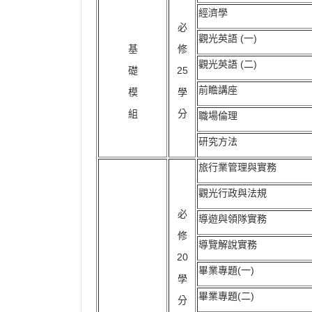
經濟學
必
觀光英語 (一)
基
修
觀光英語 (二)
礎
25
前瞻講座
模
學
組
分
職場倫理
研究方法
旅行業管理與實務
觀光行政與法規
必
導遊與領隊實務
修
導覽解說實務
20
畢業專題(一)
學
畢業專題(二)
分