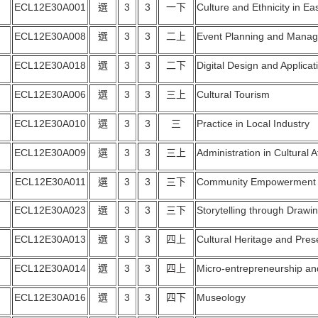
ECL12E30A001
選
3
3
一下
Culture and Ethnicity in Ea
ECL12E30A008
選
3
3
二上
Event Planning and Mana
ECL12E30A018
選
3
3
二下
Digital Design and Applicat
ECL12E30A006
選
3
3
三上
Cultural Tourism
ECL12E30A010
選
3
3
三
Practice in Local Industry
ECL12E30A009
選
3
3
三上
Administration in Cultural A
ECL12E30A011
選
3
3
三下
Community Empowerment a
ECL12E30A023
選
3
3
三下
Storytelling through Drawi
ECL12E30A013
選
3
3
四上
Cultural Heritage and Pres
ECL12E30A014
選
3
3
四上
Micro-entrepreneurship 
ECL12E30A016
選
3
3
四下
Museology