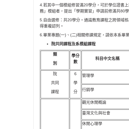
4.若其中一個模組修習滿20學分，可於學位證
務」模組者，提出「學期實習」申請前修滿共80
5.自由選修：共20學分。通識教育課程之跨領
得重複認列。
6.畢業專題(一)、(二)相關修課規定，請依本系
院共同課程及系模組課程
類
學分
科目中文名稱
數
別
院
6
管理學
共同
學
行銷學
課程
分
觀光休閒概論
臺灣文化與社會
休閒心理學