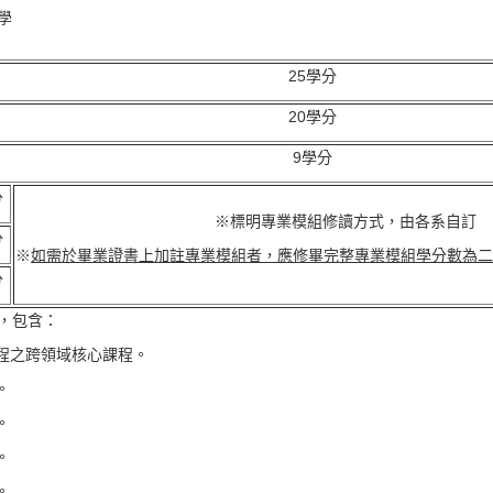
學
25學分
20學分
9學分
分
※標明專業模組修讀方式，由各系自訂
分
※
如需於畢業證書上加註專業模組者，應修畢完整專業模組學分數為二
分
，包含：
課程之跨領域核心課程。
。
。
。
。