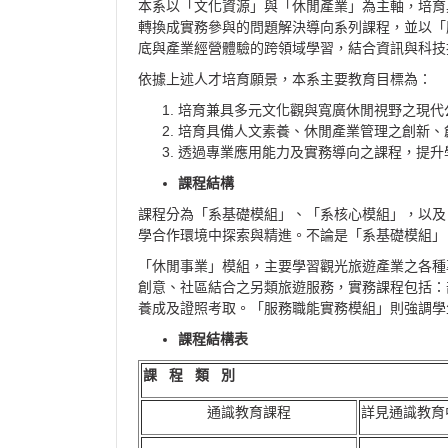
本系以「文化資源」與「休閒產業」為主軸，培育
轉換成實務參與的問題解決導向系列課程，並以「
底與產業經營體驗的跨領域學習，結合資訊與科技
依據上述人才培育願景，本系主要教育目標為：
培育兼具多元文化觀與寬廣休閒視野之現代
培育具備人文素養、休閒產業管理之創新、
透過專業應用能力及實務導向之課程，提升
課程結構
課程分為「系基礎模組」、「系核心模組」，以及
學合作環境中探索與精進。不論是「系基礎模組」
「休閒事業」模組，主要學習觀光旅遊產業之各種
創意、社區結合之另類旅遊服務，實務課程包括：
養成及證照考取。「服務職能實務模組」則強調學
課程結構表
課
程
類
別
通識教育課程
詳見通識教育