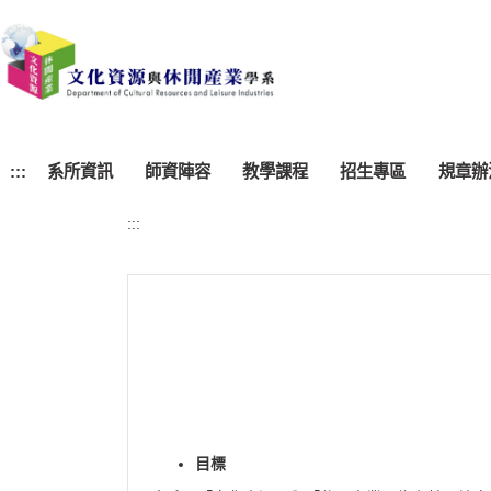
跳
到
主
要
內
容
區
:::
系所資訊
師資陣容
教學課程
招生專區
規章辦
:::
目標