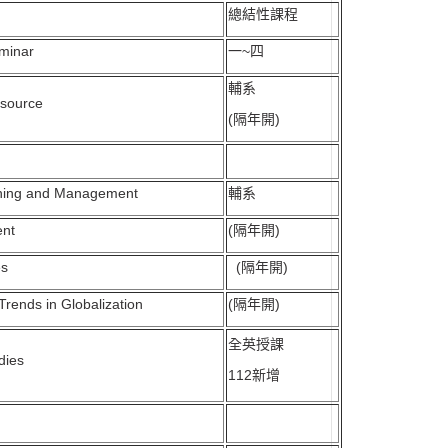
總結性課程
minar
一~四
輔系
esource
(隔年開)
nning and Management
輔系
ent
(隔年開)
es
(隔年開)
rends in Globalization
(隔年開)
全英授課
dies
112新增