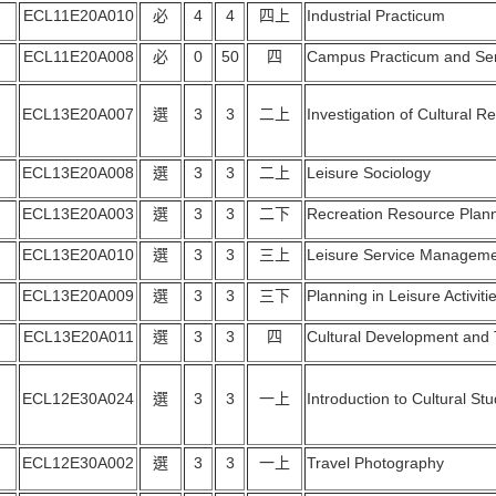
ECL11E20A010
必
4
4
四上
Industrial Practicum
ECL11E20A008
必
0
50
四
Campus Practicum and Se
ECL13E20A007
選
3
3
二上
Investigation of Cultural R
ECL13E20A008
選
3
3
二上
Leisure Sociology
ECL13E20A003
選
3
3
二下
Recreation Resource Pla
ECL13E20A010
選
3
3
三上
Leisure Service Managem
ECL13E20A009
選
3
3
三下
Planning in Leisure Activiti
ECL13E20A011
選
3
3
四
Cultural Development and T
ECL12E30A024
選
3
3
一上
Introduction to Cultural Stu
ECL12E30A002
選
3
3
一上
Travel Photography