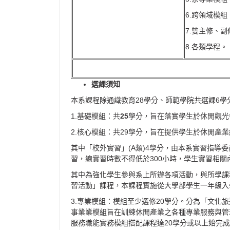
6.跨領域模組
7.雙主修、
8.各類學程。
選課須知
本系課程除通識教育28學分、師範學院共選課6
1.基礎模組：共
25
學分，旨在落實學生於休閒觀光
2.核心模組：共29學分，旨在提供學生於休閒產
其中「校外實習」(A類)4學分，由本系實習指導
習，總實習時數不得低於300小時，學生實習相
其中為強化學生參與系上所辦各項活動，與所學課
習活動」課程，本課程實施從大學部學生一年級入
3.專業模組：模組至少選修20學分。分為「文
事業業模組旨在訓練休閒產業之各種專業服務與管
服務職能實務模組搭配課程達20學分或以上始完